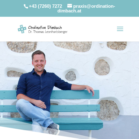
+43 (7260) 7272
praxis@ordination-
dimbach.at