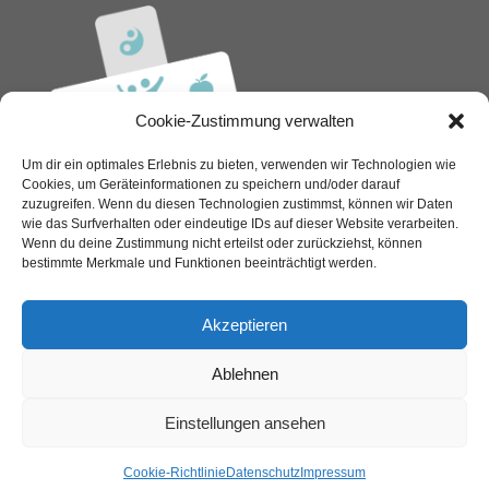
Cookie-Zustimmung verwalten
Um dir ein optimales Erlebnis zu bieten, verwenden wir Technologien wie
Cookies, um Geräteinformationen zu speichern und/oder darauf
zuzugreifen. Wenn du diesen Technologien zustimmst, können wir Daten
wie das Surfverhalten oder eindeutige IDs auf dieser Website verarbeiten.
Wenn du deine Zustimmung nicht erteilst oder zurückziehst, können
Dimbach 46/3
bestimmte Merkmale und Funktionen beeinträchtigt werden.
4371 Dimbach
Akzeptieren
Telefon:
07260 7272
E-Mail:
praxis@ordination-dimbach.at
Ablehnen
Impressum
Einstellungen ansehen
Cookie-Richtlinie
Datenschutz
Impressum