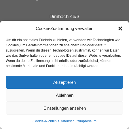
Dimbach 46/3
4371 Dimbach
Cookie-Zustimmung verwalten
Telefon:
07260 7272
Um dir ein optimales Erlebnis zu bieten, verwenden wir Technologien wie
E-Mail:
praxis@ordination-dimbach.at
Cookies, um Geräteinformationen zu speichern und/oder darauf
zuzugreifen. Wenn du diesen Technologien zustimmst, können wir Daten
wie das Surfverhalten oder eindeutige IDs auf dieser Website verarbeiten.
Impressum
Wenn du deine Zustimmung nicht erteilst oder zurückziehst, können
bestimmte Merkmale und Funktionen beeinträchtigt werden.
Akzeptieren
Ablehnen
Einstellungen ansehen
Cookie-Richtlinie
Datenschutz
Impressum